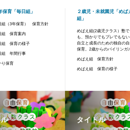
年保育「毎日組」
２歳児・未就園児「めば
組」
日組（3年保育） 保育方針
めばえ組(2歳児クラス）塾で
日組 保育案内
も、預かりでもプレでもない
自立と成長のための独自の自
日組 保育の様子
保育。2歳からのバイリンガ
日組 年間行事
めばえ組 保育方針
かり保育
めばえ組 保育の様子
トル
タイトル