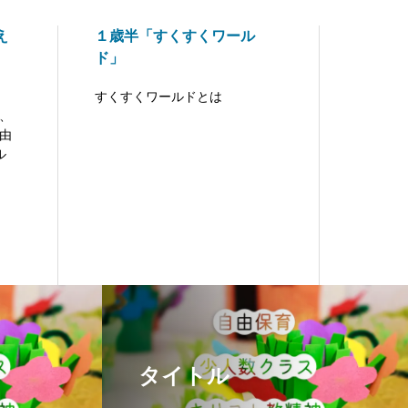
え
１歳半「すくすくワール
ド」
すくすくワールドとは
、
由
ル
タイトル