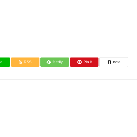
ne
RSS
feedly
Pin it
note