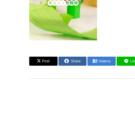
Post
Share
Hatena
Li