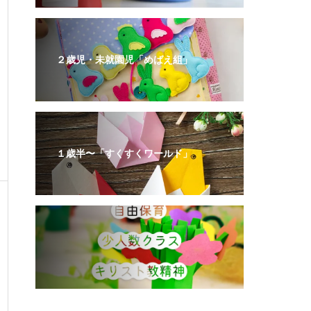
２歳児・未就園児「めばえ組」
１歳半〜「すくすくワールド」