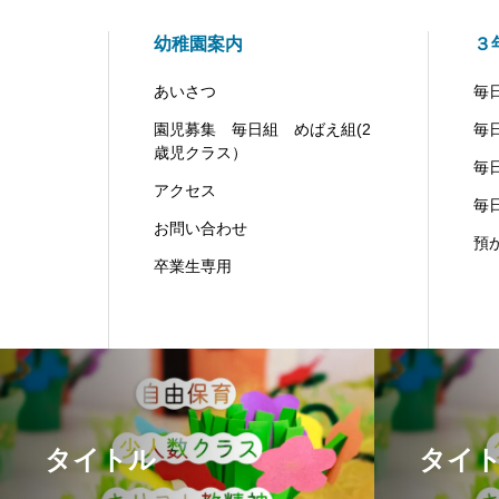
幼稚園案内
３
あいさつ
毎
園児募集 毎日組 めばえ組(2
毎
歳児クラス）
毎
アクセス
毎
お問い合わせ
預
卒業生専用
タイトル
タイ